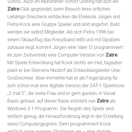
Schoß. Auch im Münchener Vorort Grafing hat sich ein
Zatre
-Club gegründet; beim Besuch ihres örtlichen
Lieblings-Griechens entdecken die Eheleute Jürgen und
Petra Kock eine Gruppe Spieler und sind angefixt. Bald
werden sie selbst Mitglieder. Als sich Petra 1996 bei
einem Skiausflug das Kreuzband reißt und mit Gipsbein
zuhause liegt, kommt Jürgen eine Idee: Er programmiert
ihr zum Zeitvertreib eine Computer-Version von
Zatre
.
Mit Spiele-Entwicklung hat Kock nichts am Hut, tagsüber
plant er bei Siemens Nixdorf als Entwicklungsleiter Unix-
Großrechner. Aber immerhin hat er als Fingerübung für
sich schon mal eine digitale Version der SAT-1-Spielshow
„5 mal 5“, die seine Frau und er gern gucken, in Visual
Basic gebaut; auf dieser Basis entsteht nun
Zatre
als
Windows 3.1-Programm. Die Regeln des Spiels sind
einfach genug, die Herausforderung liegt in der Erstellung
eines Computergegners. Dem programmiert Kock
einfach seine eigenen Strategien ein – eine digitale