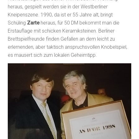
heraus, gespielt werden sie in der Westberliner
Kneipenszene. 1990, da ist er 55 Jahre alt, bringt
Schüling
Zarte
heraus, für 50 DM bekommt man die
Erstauflage mit schicken Keramiksteinen. Berliner
Brettspielfreunde finden Gefallen an dem leicht zu
erlernenden, aber taktisch anspruchsvollen Knobelspiel,
es mausert sich zum lokalen Geheimtipp.