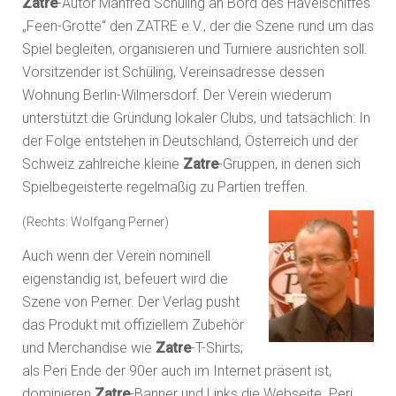
Zatre
-Autor Manfred Schüling an Bord des Havelschiffes
„Feen-Grotte“ den ZATRE e.V., der die Szene rund um das
Spiel begleiten, organisieren und Turniere ausrichten soll.
Vorsitzender ist Schüling, Vereinsadresse dessen
Wohnung Berlin-Wilmersdorf. Der Verein wiederum
unterstützt die Gründung lokaler Clubs, und tatsächlich: In
der Folge entstehen in Deutschland, Österreich und der
Schweiz zahlreiche kleine
Zatre
-Gruppen, in denen sich
Spielbegeisterte regelmäßig zu Partien treffen.
(Rechts: Wolfgang Perner)
Auch wenn der Verein nominell
eigenständig ist, befeuert wird die
Szene von Perner. Der Verlag pusht
das Produkt mit offiziellem Zubehör
und Merchandise wie
Zatre
-T-Shirts;
als Peri Ende der 90er auch im Internet präsent ist,
dominieren
Zatre
-Banner und Links die Webseite. Peri