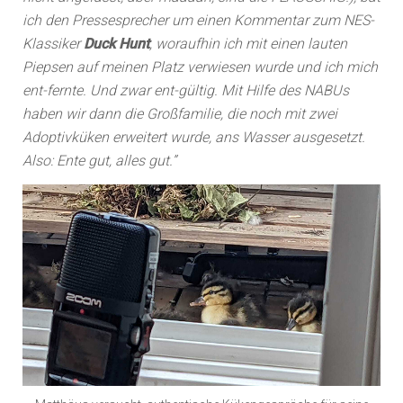
ich den Pressesprecher um einen Kommentar zum NES-
Klassiker
Duck Hunt
, woraufhin ich mit einen lauten
Piepsen auf meinen Platz verwiesen wurde und ich mich
ent-fernte. Und zwar ent-gültig. Mit Hilfe des NABUs
haben wir dann die Großfamilie, die noch mit zwei
Adoptivküken erweitert wurde, ans Wasser ausgesetzt.
Also: Ente gut, alles gut.”