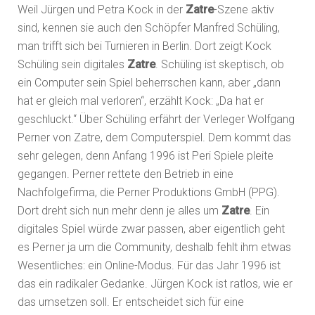
Weil Jürgen und Petra Kock in der
Zatre
-Szene aktiv
sind, kennen sie auch den Schöpfer Manfred Schüling,
man trifft sich bei Turnieren in Berlin. Dort zeigt Kock
Schüling sein digitales
Zatre
. Schüling ist skeptisch, ob
ein Computer sein Spiel beherrschen kann, aber „dann
hat er gleich mal verloren“, erzählt Kock: „Da hat er
geschluckt.“ Über Schüling erfährt der Verleger Wolfgang
Perner von Zatre, dem Computerspiel. Dem kommt das
sehr gelegen, denn Anfang 1996 ist Peri Spiele pleite
gegangen. Perner rettete den Betrieb in eine
Nachfolgefirma, die Perner Produktions GmbH (PPG).
Dort dreht sich nun mehr denn je alles um
Zatre
. Ein
digitales Spiel würde zwar passen, aber eigentlich geht
es Perner ja um die Community, deshalb fehlt ihm etwas
Wesentliches: ein Online-Modus. Für das Jahr 1996 ist
das ein radikaler Gedanke. Jürgen Kock ist ratlos, wie er
das umsetzen soll. Er entscheidet sich für eine