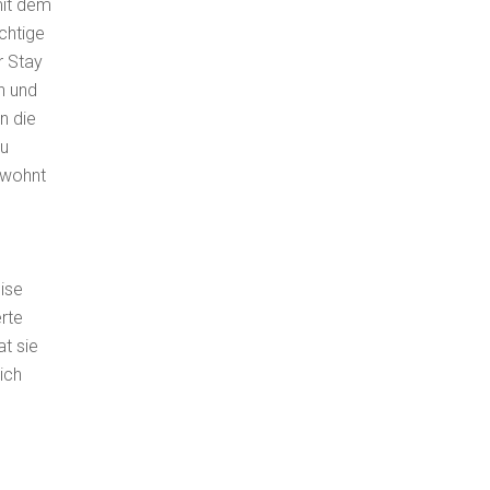
mit dem
chtige
r Stay
n und
n die
zu
ewohnt
ise
erte
at sie
ich