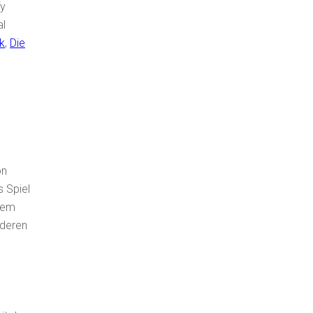
fy
al
k
,
Die
on
s Spiel
nem
nderen