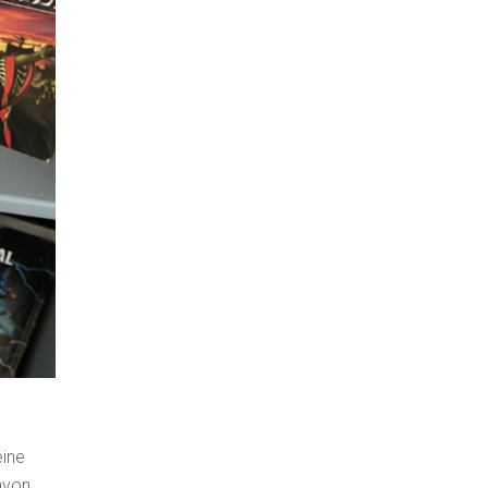
eine
avon