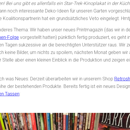
en! Bei uns gibt es allenfalls ein Star-Trek-Kinoplakat in der Küch
ann noch interessante Deko-Ideen für unseren Garten vorgeschl
e Koalitionspartnerin hat ein grundsätzliches Veto eingelegt. Hmt
nderes Thema: Wir haben unser neues Printmagazin (das wir in d
hen
-Folge
vorgestellt hatten) pünktlich fertig produziert, es geht i
n Tagen sukzessive an die berechtigten Unterstützer raus. Wir z
ch keine Bilder, um nichts zu spoilern, nächsten Monat geben wir
r Stelle aber einen kleinen Einblick in die Produktion und zeigen e
ch was Neues: Derzeit überarbeiten wir in unserem Shop
Retrosh
ihe der bestehenden Produkte. Bereits fertig ist ein neues Design
ten Tassen
: