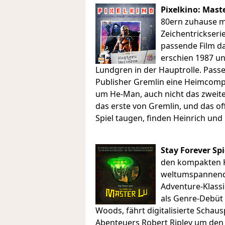
Pixelkino: Mast
80ern zuhause m
Zeichentrickseri
passende Film d
erschien 1987 u
Lundgren in der Hauptrolle. Passe
Publisher Gremlin eine Heimcompu
um He-Man, auch nicht das zweite 
das erste von Gremlin, und das off
Spiel taugen, finden Heinrich und 
Stay Forever Spi
den kompakten Kr
weltumspannende
Adventure-Klassi
als Genre-Debüt
Woods, fährt digitalisierte Schaus
Abenteuers Robert Ripley um den