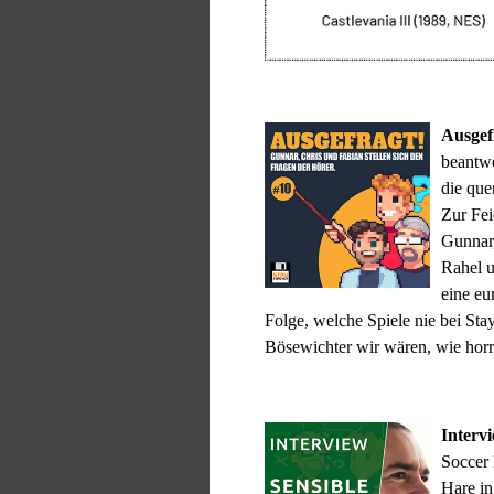
Ausgef
beantwo
die que
Zur Fei
Gunnar,
Rahel u
eine eu
Folge, welche Spiele nie bei Sta
Bösewichter wir wären, wie horro
Interv
Soccer 
Hare in