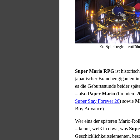
Zu Spielbeginn entführ
Super Mario RPG
ist historisc
japanischer Branchengiganten int
es die Geburtsstunde beider spä
– also
Paper Mario
(Premiere 2
Super Stay Forever 26
) sowie
Ma
Boy Advance).
Wer eins der späteren Mario-Roll
– kennt, weiß in etwa, was
Supe
Geschicklichkeitselementen, be