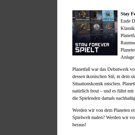
Stay F
Ende De
Klassik
Planetf
Raumsc
Planete
Anlage
Planetfall war das Debutwerk von
dessen ikonischen Stil, in dem s
Situationskomik mischen. Planetfa
natürlich freut – und es führt mi
die Spielenden damals nachhaltig
Werden wir von dem Planeten e
Spielwelt malen? Werden wir von
heraus!