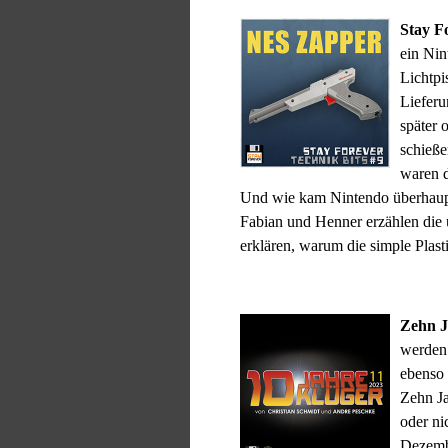
Stay F
ein Nin
Lichtpi
Lieferu
später 
schieße
waren d
Und wie kam Nintendo überhaupt a
Fabian und Henner erzählen die
erklären, warum die simple Plast
Zehn J
werden 
ebenso 
Zehn Ja
oder ni
Dezemb