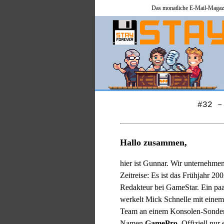
Das monatliche E-Mail-Magazi
#32 –
Hallo zusammen,
hier ist Gunnar. Wir unternehmen
Zeitreise: Es ist das Frühjahr 200
Redakteur bei GameStar. Ein paa
werkelt Mick Schnelle mit einem
Team an einem Konsolen-Sonder
Namen
GamePro
. Offiziell nur