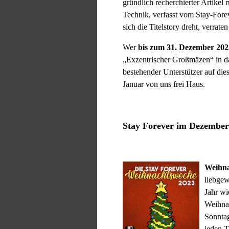
gründlich recherchierter Artikel
Technik, verfasst vom Stay-Fo
sich die Titelstory dreht, verrat
Wer
bis zum 31. Dezember 202
„Exzentrischer Großmäzen“ in das
bestehender Unterstützer auf di
Januar von uns frei Haus.
Stay Forever im Dezember
Weihna
liebgew
Jahr wi
Weihna
Sonntag
jeden T