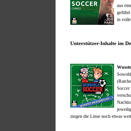
aus ein
geführt
in voll
Unterstützer-Inhalte im D
Wusstet
Sowohl
(Ratche
Soccer 
verscho
Nachtr
jeweilig
ziegen die Linse noch etwas weit