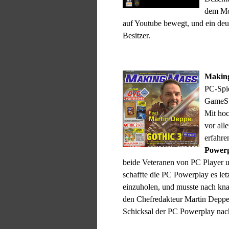
dem Mo
auf Youtube bewegt, und ein deu
Besitzer.
Makin
PC-Spie
GameSta
Mit hoc
vor all
erfahre
Power
beide Veteranen von PC Player 
schaffte die PC Powerplay es let
einzuholen, und musste nach kna
den Chefredakteur Martin Deppe
Schicksal der PC Powerplay nac