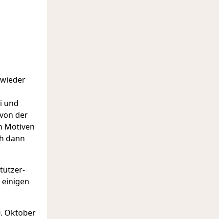
 wieder
i und
 von der
 Motiven
ch dann
tützer-
 einigen
. Oktober