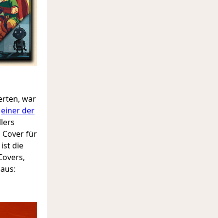
erten, war
,
einer der
llers
s Cover für
st die
Covers,
 aus: