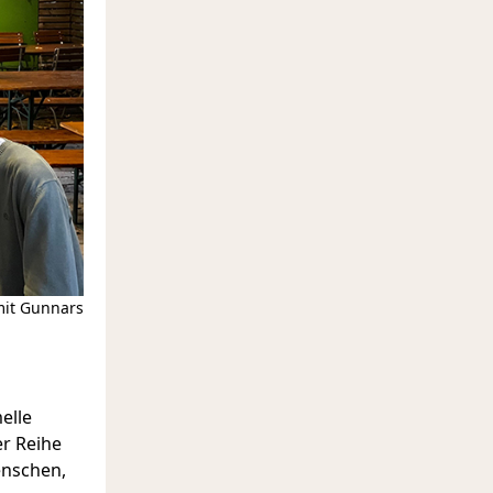
mit Gunnars
elle
er Reihe
enschen,