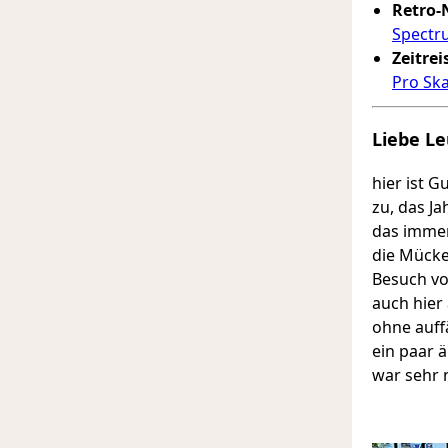
Retro-
Spectr
Zeitrei
Pro Ska
Liebe Le
hier ist 
zu, das J
das immer 
die Mücke
Besuch v
auch hier
ohne auff
ein paar ä
war sehr n