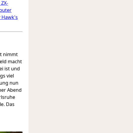
 ZX-
puter
y Hawk's
it nimmt
feld macht
ei ist und
gs viel
mung nun
rmer Abend
rlsruhe
le. Das