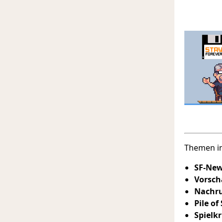
Themen in
SF-New
Vorsch
Nachru
Pile o
Spielkr