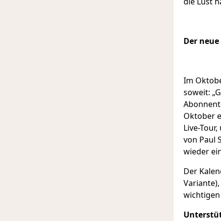
die Lust h
Der neue 
Im Oktobe
soweit: „G
Abonnente
Oktober ei
Live-Tour,
von Paul 
wieder ei
Der Kalend
Variante),
wichtigen
Unterstü