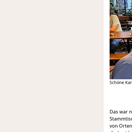
Schöne Kar
Das war na
Stammtisc
von Orte