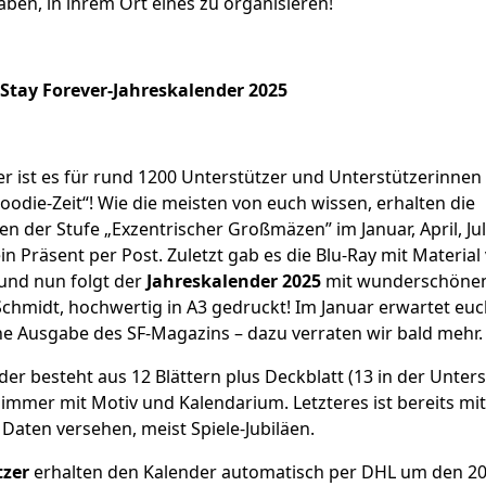
aben, in ihrem Ort eines zu organisieren!
Stay Forever-Jahreskalender 2025
r ist es für rund 1200 Unterstützer und Unterstützerinnen
oodie-Zeit“! Wie die meisten von euch wissen, erhalten die
n der Stufe „Exzentrischer Großmäzen” im Januar, April, Jul
n Präsent per Post. Zuletzt gab es die Blu-Ray mit Material
 und nun folgt der
Jahreskalender 2025
mit wunderschönen
Schmidt, hochwertig in A3 gedruckt! Im Januar erwartet eu
ne Ausgabe des SF-Magazins – dazu verraten wir bald mehr.
er besteht aus 12 Blättern plus Deckblatt (13 in der Unters
 immer mit Motiv und Kalendarium. Letzteres ist bereits mit
 Daten versehen, meist Spiele-Jubiläen.
tzer
erhalten den Kalender automatisch per DHL um den 20