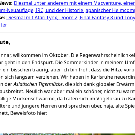
News:
Diesmal unter anderem mit einem Macventure, einer
um-Neuauflage, IRC, und der Historie japanischer Heimcom
se:
Diesmal mit Atari Lynx, Doom 2, Final Fantasy 8 und Ton
ter
ute,
Gunnar, willkommen im Oktober! Die Regenwahrscheinlichke
ahr geht in den Endspurt. Die Sommerkinder in meinem Um
ein bisschen traurig, aber ich bin froh, dass die Hitze vorb
n sich langsam verziehen. Wir haben in Karlsruhe neuerdin
on der
Asiatischen Tigermücke
, die sich dank globaler Erwär
 ausbreitet. Neulich war aber mal ein schöner, nicht zu wa
ällige Mückenschwärme, da trafen sich im Vogelbräu zu Ka
ltere und jüngere Herren und sprachen über, naja, alte Spie
ett, Beweisfoto hier: