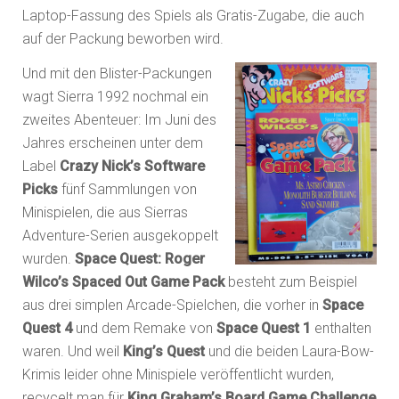
Laptop-Fassung des Spiels als Gratis-Zugabe, die auch
auf der Packung beworben wird.
Und mit den Blister-Packungen
wagt Sierra 1992 nochmal ein
zweites Abenteuer: Im Juni des
Jahres erscheinen unter dem
Label
Crazy Nick’s Software
Picks
fünf Sammlungen von
Minispielen, die aus Sierras
Adventure-Serien ausgekoppelt
wurden.
Space Quest: Roger
Wilco’s Spaced Out Game Pack
besteht zum Beispiel
aus drei simplen Arcade-Spielchen, die vorher in
Space
Quest 4
und dem Remake von
Space Quest 1
enthalten
waren. Und weil
King’s Quest
und die beiden Laura-Bow-
Krimis leider ohne Minispiele veröffentlicht wurden,
recycelt man für
King Graham’s Board Game Challenge