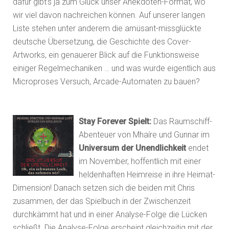
dafür gibt’s ja zum Glück unser Anekdoten-Format, wo
wir viel davon nachreichen können. Auf unserer langen
Liste stehen unter anderem die amüsant-missglückte
deutsche Übersetzung, die Geschichte des Cover-
Artworks, ein genauerer Blick auf die Funktionsweise
einiger Regelmechaniken … und was wurde eigentlich aus
Microproses Versuch, Arcade-Automaten zu bauen?
Stay Forever Spielt:
Das Raumschiff-
Abenteuer von Mhaíre und Gunnar im
Universum der Unendlichkeit
endet
im November, hoffentlich mit einer
heldenhaften Heimreise in ihre Heimat-
Dimension! Danach setzen sich die beiden mit Chris
zusammen, der das Spielbuch in der Zwischenzeit
durchkämmt hat und in einer Analyse-Folge die Lücken
schließt. Die Analyse-Folge erscheint gleichzeitig mit der