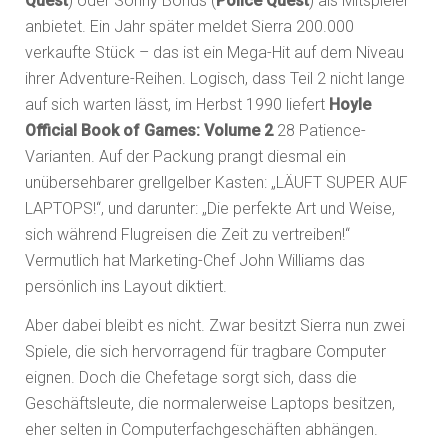
Quest
) oder Sonny Bonds (
Police Quest
) als Mitspieler
anbietet. Ein Jahr später meldet Sierra 200.000
verkaufte Stück – das ist ein Mega-Hit auf dem Niveau
ihrer Adventure-Reihen. Logisch, dass Teil 2 nicht lange
auf sich warten lässt, im Herbst 1990 liefert
Hoyle
Official Book of Games: Volume 2
28 Patience-
Varianten. Auf der Packung prangt diesmal ein
unübersehbarer grellgelber Kasten: „LÄUFT SUPER AUF
LAPTOPS!“, und darunter: „Die perfekte Art und Weise,
sich während Flugreisen die Zeit zu vertreiben!“
Vermutlich hat Marketing-Chef John Williams das
persönlich ins Layout diktiert.
Aber dabei bleibt es nicht. Zwar besitzt Sierra nun zwei
Spiele, die sich hervorragend für tragbare Computer
eignen. Doch die Chefetage sorgt sich, dass die
Geschäftsleute, die normalerweise Laptops besitzen,
eher selten in Computerfachgeschäften abhängen.